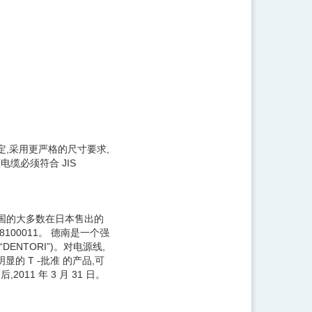
 规定,采用更严格的尺寸要求,
电缆必须符合 JIS
美国的大多数在日本售出的
100011。 德南是一个强
ENTORI”)。对电源线,
显的 T -批准 的产品,可
011 年 3 月 31 日。