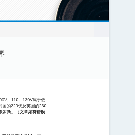
界
V、110～130V属于低
国的220伏及英国的230
、俄罗斯。（
文章如有错误