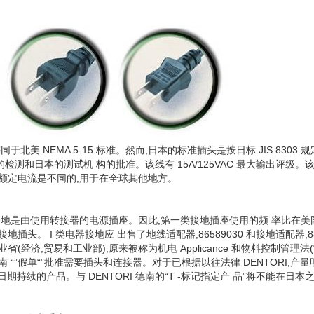
于北美 NEMA 5-15 标准。然而,日本的标准插头是按日标 JIS 8303
测和日本的测试机 构的批准。该线有 15A/125VAC 最大输出评级。该
 和额定电流是不同的,用于在全球其他地方。
接地是由使用转接器的电源插座。因此,第一类接地插座使用的频 率比在
插头。 I 类电器接地应 出售了地线适配器,86589030 和接地适配器,88
(经济,贸易和工业部),原来被称为机电 Applicance 和物料控制管理法(“D
“”假单“”批准需要插头和连接器。对于已根据以往法律 DENTORI,产量明
日期持续的产品。与 DENTORI 德南的“T -标记指定产 品”将不能在日本之后,2