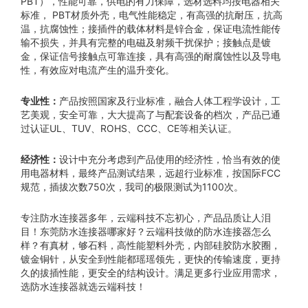
PBT），性能可靠，供电的有力保障，选材选料均按电器相关
标准， PBT材质外壳，电气性能稳定，有高强的抗耐压，抗高
温，抗腐蚀性；接插件的载体材料是锌合金，保证电流性能传
输不损失，并具有完整的电磁及射频干扰保护；接触点是镀
金，保证信号接触点可靠连接，具有高强的耐腐蚀性以及导电
性，有效应对电流产生的温升变化。
产品按照国家及行业标准，融合人体工程学设计，工
专业性：
艺美观，安全可靠，大大提高了与配套设备的档次，产品已通
过认证UL、TUV、ROHS、CCC、CE等相关认证。
设计中充分考虑到产品使用的经济性，恰当有效的使
经济性：
用电器材料，最终产品测试结果，远超行业标准，按国际FCC
规范，插拔次数750次，我司的极限测试为1100次。
专注防水连接器多年，云端科技不忘初心，产品品质让人泪
目！东莞防水连接器哪家好？云端科技做的防水连接器怎么
样？有真材，够石料，高性能塑料外壳，内部硅胶防水胶圈，
镀金铜针，从安全到性能都瑶瑶领先，更快的传输速度，更持
久的拔插性能，更安全的结构设计。满足更多行业应用需求，
选防水连接器就选云端科技！