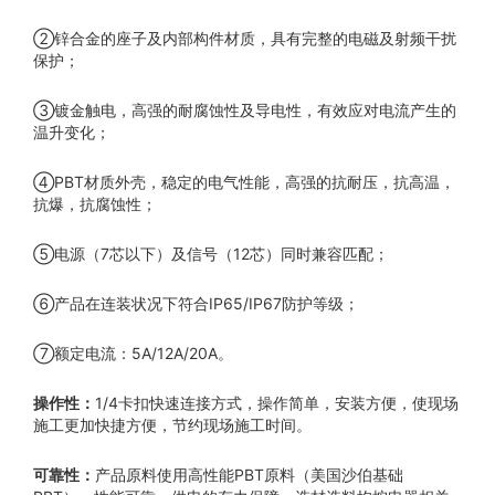
②锌合金的座子及内部构件材质，具有完整的电磁及射频干扰
保护；
③镀金触电，高强的耐腐蚀性及导电性，有效应对电流产生的
温升变化；
④PBT材质外壳，稳定的电气性能，高强的抗耐压，抗高温，
抗爆，抗腐蚀性；
⑤电源（7芯以下）及信号（12芯）同时兼容匹配；
⑥产品在连装状况下符合IP65/IP67防护等级；
⑦额定电流：5A/12A/20A。
1/4卡扣快速连接方式，操作简单，安装方便，使现场
操作性：
施工更加快捷方便，节约现场施工时间。
产品原料使用高性能PBT原料（美国沙伯基础
可靠性：