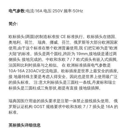
电流:16A 电压:250V 频率:50Hz
电气参数:
简介:
欧标插头(两圆)的制造标准按 CE 标准执行。欧标插头在德国、
奥地利、荷兰、 瑞典、挪威、芬兰、俄罗斯等大部分欧洲国家
使用,由于这个标准在整个欧洲普遍使用,我 们把它称为是“欧洲
大陆”的标准。插头是两个圆柱,跨距为 19mm,接地级是通过两
侧插头 接地完成的。中欧和东欧 7 / 7 欧式插头有嵌入式插脚,
法国和比利时插座与之相似。 在 欧洲标准插座电气参数是
10A-16A 230ACV交流电源。欧标插座是世界上最安全的插座,
接 地最特殊主要是考虑人得安全。因此也是世界上使用最广泛
的插头标准。 注:意大利标插头是三圆柱一条线,丹麦标和瑞士
标插头是三圆柱成三角形状,都是有直接 接地级插脚。
瑞典国医疗用途的插头要求是注塑一体禁止接线插头使用。 俄
罗斯认证机构 GOST 规格要求中欧和东欧 7 / 7 插头是 16A 的
标准。
英标插头详细信息