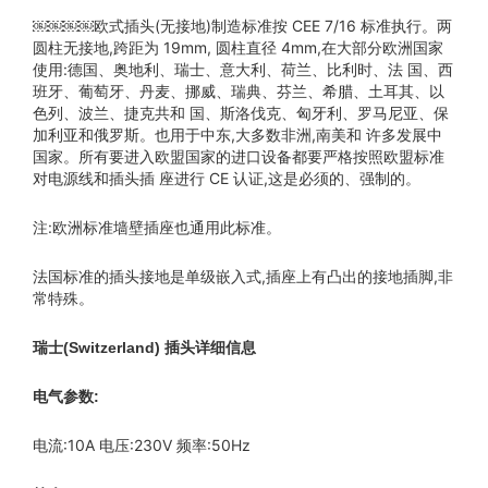
￼￼￼￼欧式插头(无接地)制造标准按 CEE 7/16 标准执行。两
圆柱无接地,跨距为 19mm, 圆柱直径 4mm,在大部分欧洲国家
使用:德国、奥地利、瑞士、意大利、荷兰、比利时、法 国、西
班牙、葡萄牙、丹麦、挪威、瑞典、芬兰、希腊、土耳其、以
色列、波兰、捷克共和 国、斯洛伐克、匈牙利、罗马尼亚、保
加利亚和俄罗斯。也用于中东,大多数非洲,南美和 许多发展中
国家。所有要进入欧盟国家的进口设备都要严格按照欧盟标准
对电源线和插头插 座进行 CE 认证,这是必须的、强制的。
注:欧洲标准墙壁插座也通用此标准。
法国标准的插头接地是单级嵌入式,插座上有凸出的接地插脚,非
常特殊。
瑞士(Switzerland) 插头详细信息
电气参数:
电流:10A 电压:230V 频率:50Hz