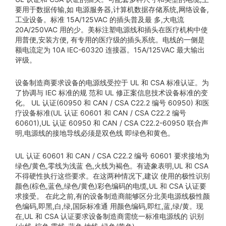
要用于数据传输,如 电源服务器,计算机数据存储系统,网络设备,
工业设备。标准 15A/125VAC 的插头普及最 多,大电流
20A/250VAC 用的少。美标注塑电源线和插头在医疗机构中使
用普便,安装方便, 有专用的医疗级的插头系统。电线的一侧是
额电流定为 10A IEC-60320 连接器。15A/125VAC 最大输出
评级。
设备制造商要求设备的电源线受控于 UL 和 CSA 标准认证。为
了协调与 IEC 标准的规 范和 UL 修正案信息技术设备标准的变
化。 UL 认证(60950 和 CAN / CSA C22.2 编号 60950) 和医
疗设备标准(UL 认证 60601 和 CAN / CSA C22.2 编号
60601),UL 认证 60950 和 CAN / CSA C22.2-60950 联合声
明,电源线的接地导线必须是双色线 即绿色和黄色。
UL 认证 60601 和 CAN / CSA C22.2 编号 60601 要求接地为
绿色/黄色,零线为浅蓝 色,火线为褐色。有迹象表明,UL 和 CSA
不得硬性执行这些要求。在这两种情况下,建议 使用的极性识别
颜色(棕色,蓝色,绿色/黄色)彩色编码的电缆,UL 和 CSA 认证要
求接受。 在此之前,有的设备制造商能够区分北美电源线极性颜
色编码,即黑,白,绿,国际标准通 用颜色编码,即红,蓝,绿/黄。现
在,UL 和 CSA 认证要求设备制造商需统一标准电源线的 识别