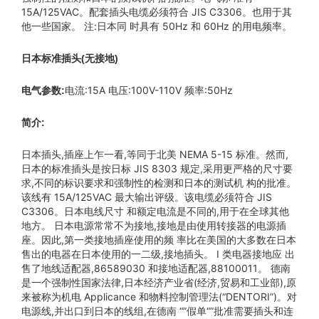
15A/125VAC。配套插头电缆必须符合 JIS C3306。也用于其
他一些国家。 注:日本同 时具有 50Hz 和 60Hz 的用电频率。
日本标准插头(无接地)
电流:15A 电压:100V-110V 频率:50Hz
电气参数:
简介:
日本插头,插座上乍一看,等同于北美 NEMA 5-15 标准。然而,
日本的标准插头是按日标 JIS 8303 规定,采用更严格的尺寸要
求,不同的标识要求和强制性的检测和日本的测试机 构的批准。
该线有 15A/125VAC 最大输出评级。该电缆必须符合 JIS
C3306。日本电线尺寸 和额定电流是不同的,用于在全球其他
地方。 日本电源常常不为接地,接地是由使用转接器的电源插
座。因此,第一类接地插座使用的频 率比在美国的大多数在日本
售出的电器在日本使用的一二级,接地插头。 I 类电器接地应 出
售了地线适配器,86589030 和接地适配器,88100011。 德南
是一个强制性国家法律,日本经济产业省(经济,贸易和工业部),原
来被称为机电 Applicance 和物料控制管理法(“DENTORI”)。对
电源线,并出口到日本的线组,在德南 “”假单“”批准需要插头和连