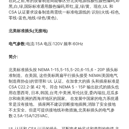
在此之前,有的设备制造商能够区分北美电源线极性颜色编码,即
黑,白,绿,国际标准通用颜色编码,即红,蓝,绿/黄。现在,UL 和
CSA 认证要求设备制造商需统一标准电源线的 识别(火线-棕色,
零线-蓝色,地线-绿色/黄色)。
北美标准插头(无接地)
电流:15A 电压:120V 频率:60Hz
电气参数:
简介:
北美标准插头按 NEMA 1-15,5-15,5-20,6-15,6 - 20P 插头标
准制造。在美国, 这些美标两扁平行插头接受 NEMA(美国电气
制造商协会)的管理和 UL 认证。在加拿大的插 头和插座标准是
CSA C22.2-第 42 号。符合 NEMA 5 - 15P 输出款式的插头也
用在墨西哥, 日本,韩国,台湾,中美洲,哥伦比亚,委内瑞拉,厄瓜多
尔和南美洲的西海岸地区的国家。 在发展中国家的电力系统通
常是没有接地。 插座网不建议切断接地插脚,消除了安全接地
不太安全。但是可提供接地线补救措施,北美标插头的电气参
数:2.5A-15A/125VAC。
UL 认证和 CSA 认证的插头。可配套多种尺寸和类型的电缆,主