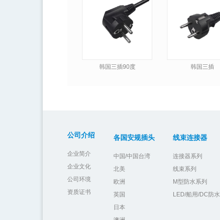
韩国三插90度
韩国三插
公司介绍
各国安规插头
线束连接器
企业简介
中国/中国台湾
连接器系列
企业文化
北美
线束系列
公司环境
欧洲
M型防水系列
资质证书
英国
LED/船用/DC
日本