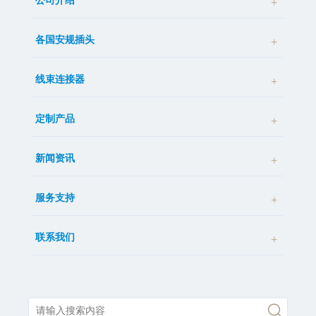
公司介绍
各国安规插头
线束连接器
定制产品
新闻资讯
服务支持
联系我们