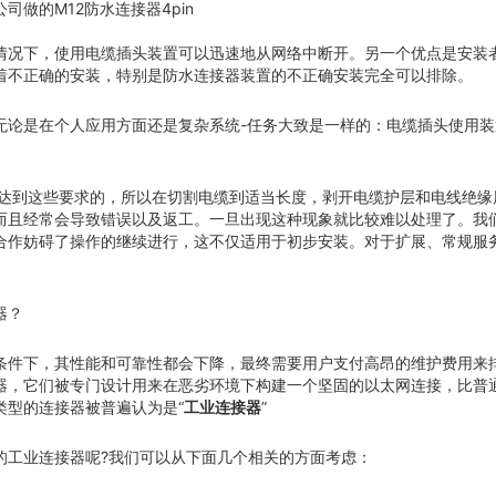
司做的M12防水连接器4pin
情况下，使用电缆插头装置可以迅速地从网络中断开。另一个优点是安装
着不正确的安装，特别是防水连接器装置的不正确安装完全可以排除。
无论是在个人应用方面还是复杂系统-任务大致是一样的：电缆插头使用
达到这些要求的，所以在切割电缆到适当长度，剥开电缆护层和电线绝缘
而且经常会导致错误以及返工。一旦出现这种现象就比较难以处理了。我
合作妨碍了操作的继续进行，这不仅适用于初步安装。对于扩展、常规服
器？
条件下，其性能和可靠性都会下降，最终需要用户支付高昂的维护费用来
器，它们被专门设计用来在恶劣环境下构建一个坚固的以太网连接，比普
类型的连接器被普遍认为是“
”
工业连接器
的工业连接器呢?我们可以从下面几个相关的方面考虑：