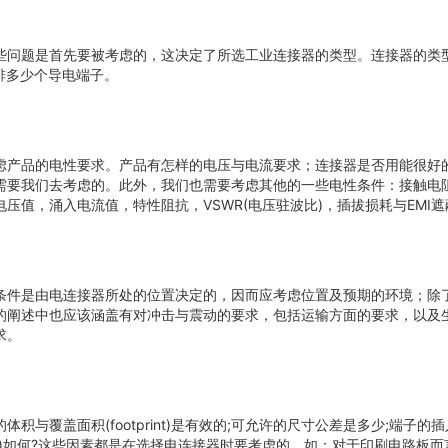
些问题是首先要被考虑的，这决定了所选工业连接器的类型。连接器的类
及要安排多少个导电端子。
虑产品的电性要求。产品有怎样的电压与电流要求；连接器是否用能很好
需要我们去考虑的。此外，我们也需要考虑其他的一些电性条件：接触电
压值，涌入电流值，特性阻抗，VSWR(电压驻波比)，插拔损耗与EMI
条件是由电连接器所处的位置决定的，因而应考虑位置及预期的环境；除
的阐述中也应该涵盖有对冲击与震动的要求，包括运输方面的要求，以及
求。
积与覆盖面积(footprint)是有效的;可允许的尺寸公差是多少;端子的
率)如何?这些因素都是在选择电连接器时要考虑的。如：对于印刷电路板