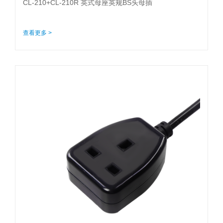
CL-210+CL-210R 英式母座英规BS头母插
查看更多 >