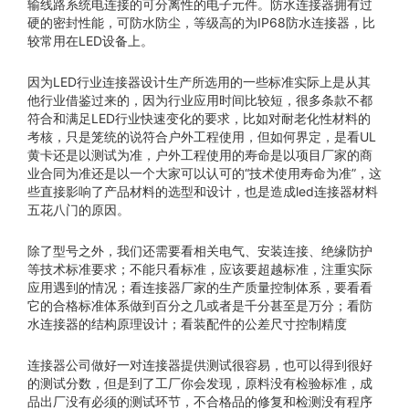
输线路系统电连接的可分离性的电子元件。防水连接器拥有过
硬的密封性能，可防水防尘，等级高的为IP68防水连接器，比
较常用在LED设备上。
因为LED行业连接器设计生产所选用的一些标准实际上是从其
他行业借鉴过来的，因为行业应用时间比较短，很多条款不都
符合和满足LED行业快速变化的要求，比如对耐老化性材料的
考核，只是笼统的说符合户外工程使用，但如何界定，是看UL
黄卡还是以测试为准，户外工程使用的寿命是以项目厂家的商
业合同为准还是以一个大家可以认可的“技术使用寿命为准”，这
些直接影响了产品材料的选型和设计，也是造成led连接器材料
五花八门的原因。
除了型号之外，我们还需要看相关电气、安装连接、绝缘防护
等技术标准要求；不能只看标准，应该要超越标准，注重实际
应用遇到的情况；看连接器厂家的生产质量控制体系，要看看
它的合格标准体系做到百分之几或者是千分甚至是万分；看防
水连接器的结构原理设计；看装配件的公差尺寸控制精度
连接器公司做好一对连接器提供测试很容易，也可以得到很好
的测试分数，但是到了工厂你会发现，原料没有检验标准，成
品出厂没有必须的测试环节，不合格品的修复和检测没有程序