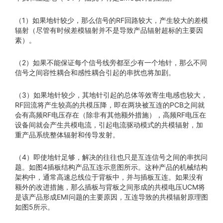
（1）如果地针较少，那么信号的RF回路较大，产生较大的差模
辐射（尽管有时候差模辐射并不是导致产品辐射超标的主要因
素）。
（2）如果不能保证每个信号线旁都至少有一个地针，那么不同
信号之间容性耦合和感性耦合引起的串扰也将加剧。
（3）如果地针较少，其地针引起的总体等效寄生电感也较大，
RF回流将产生较高的共模压降，即在两块被互连的PCB之间就
会有高频RF电压存在（除非有其他额外措施），高频RF电压在
设备间就会产生共模电流，引起电流驱动模式的共模辐射，加
重产品系统整体辐射和传导发射。
（4）即使地针足够，解决的往往也只是互连信号之间的串扰问
题。如图4插板结构产品互连示意图所示。这种产品的机械结构
架构中，通常高速总线位于背板中，并与插板互连。如果没有
额外的改进措施，那么插板与背板之间形成的共模电压UCM将
是该产品形成EMI问题的主要原因，互连导致的共模辐射原理图
如图5所示。