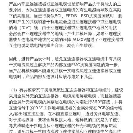
产品内部互连连接器或互连电缆也是影响产品抗干扰能力的主
要原因。因为互连连接器或互连电缆的寄生电感而导致在高频
下的高阻抗。当进行类似BCI、EFT/B，ESD抗扰度测试时，测
试时产生的共模瞬态干扰电流会流过互连连接器中或互连电缆
的地（“0V”）线，由于互连连接器或互连电缆中地线的阻抗，
必然会在互连连接器中的地线上产生共模压降，如果互连连接
器或互连电缆中地线的两端的压降 ΔUZ0V超过了互连连接器或
互连电缆两端电路的噪声容限，就会产生错误。
因此，进行产品设计时，避免互连连接器或互连电缆中有共模
干扰电流流过是解决产品内部互连EMC抗扰度问题的第一步。
当产品机械构架不能避免共模干扰电流流过互连连接器或互连
电缆时，产品内部互连设计应该考虑如下几点。
（1）有共模瞬态干扰电流流过互连连接器和互连电缆时，建议
采用金属外壳的互连连接器，电缆采用屏蔽电缆，而且连接器
的金属外壳与电缆的屏蔽层在电缆的两端进行360°搭接，并将
互连信号中的“0 V”工作地与连接器的金属外壳在PCB的信号输
入/输出端直接互连。在不能直接互连时，通过旁路电容互连。
对于接地设备，要将金属板接大地。这样做的目的是为了使引
导共模瞬态干扰电流从互连连接器的外壳和电缆的屏蔽层流
过，避免共模干扰电流流过互连连接器和互连电缆中的高阻抗