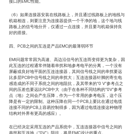
接口的EMC性能。
（6）如果连接器安装在线路板上，并且通过线路板上的地线与
机箱相连，则要注意为连接器提供一个干净的地，这个地与线
路板上的信号地分开，仅通过一点连接，并且要与机箱保持良
好的搭接。
四、PCB之间的互连是产品EMC的最薄弱环节
EMI问题常常因为高速、高边沿信号的互连而变得更为复杂，因
此互连的过程通常伴随着串扰和地参考电平的分离，一个没有
屏蔽或良好地平面的互连连接器，其间信号线之间的串扰要远
比多层PCB中信号线之间的串扰大；互连连接器针脚的寄生电
感造成的不同子系统之间的地阻抗，及其带来的“0 V”参考点之
间的压差也要远比PCB中大（由于在各种不同结构的“0V”参考
点（地）之间会产生压降，作为一个常用的参考电压，这个压
降是有一定的限制。这种压降在同一个PCB上要比在通过电缆
连接不同的PCB上容易控制得多，因为通过电缆连接这种物理
结构对外界有更高的感应）。
在已经决定采用互连的产品系统中，互连连接器中信号之间的
串扰和互连地（“0V”）阻抗，将是EMC设计的重点。