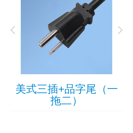
美式三插+品字尾（一
拖二）